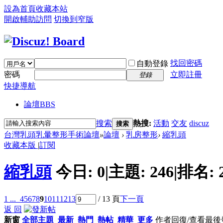
設為首頁
收藏本站
開啟輔助訪問
切換到窄版
找回密碼
自動登錄
密碼
立即註冊
登錄
快捷導航
論壇
BBS
搜索
熱搜:
活動
交友
discuz
搜索
台灣乳頭乳暈整形手術論壇
»
論壇
›
乳房整形
›
縮乳頭
收藏本版
|
訂閱
縮乳頭
今日:
0
|
主題:
246
|
排名:
1 ...
4
5
6
7
8
9
10
11
12
13
/ 13 頁
下一頁
返 回
新窗
全部主題
最新
熱門
熱帖
精華
更多
作者
回復/查看
最後