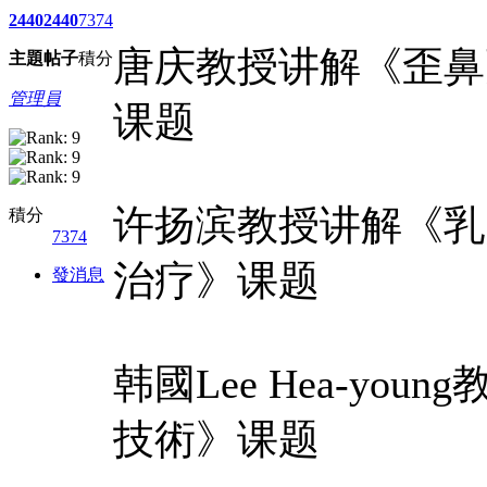
2440
2440
7374
唐庆教授讲解《歪鼻
主題
帖子
積分
管理員
课题
许扬滨教授讲解《乳
積分
7374
治疗》课题
發消息
韩國Lee Hea-y
技術》课题