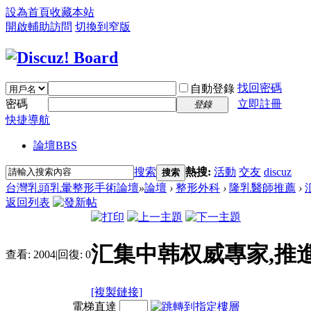
設為首頁
收藏本站
開啟輔助訪問
切換到窄版
找回密碼
自動登錄
密碼
立即註冊
登錄
快捷導航
論壇
BBS
搜索
熱搜:
活動
交友
discuz
搜索
台灣乳頭乳暈整形手術論壇
»
論壇
›
整形外科
›
隆乳醫師推薦
›
返回列表
汇集中韩权威專家,推
查看:
2004
|
回復:
0
[複製鏈接]
電梯直達