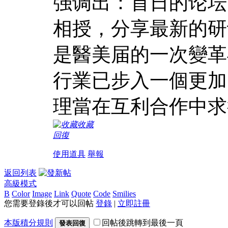
强调出：首日的论坛
相授，分享最新的研
是醫美届的一次變革
行業已步入一個更加
理當在互利合作中求
收藏
回復
使用道具
舉報
返回列表
高級模式
B
Color
Image
Link
Quote
Code
Smilies
您需要登錄後才可以回帖
登錄
|
立即註冊
本版積分規則
回帖後跳轉到最後一頁
發表回復