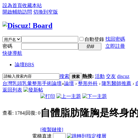
設為首頁
收藏本站
開啟輔助訪問
切換到窄版
找回密碼
自動登錄
密碼
立即註冊
登錄
快捷導航
論壇
BBS
搜索
熱搜:
活動
交友
discuz
搜索
台灣乳頭乳暈整形手術論壇
»
論壇
›
整形外科
›
隆乳醫師推薦
›
返回列表
自體脂肪隆胸是终身的
查看:
1784
|
回復:
0
[複製鏈接]
電梯直達