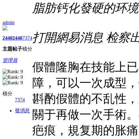
脂肪钙化發硬的环境
admin
打開網易消息 检察
2440
2440
7374
主題
帖子
積分
管理員
假體隆胸在技能上已
障，可以一次成型，
積分
斟酌假體的不乱性，
7374
發消息
關于再做一次手術。
疤痕，規复期的胀痛