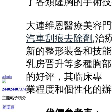
了各類隆胸的手術技
大連维恩醫療美容門
汽車刮痕去除劑
,治
新的整形装备和技能
乳房晋升等多種胸部
的好评，其临床專
admin
業程度和個性化的辦
2440
2440
7374
主題
帖子
積分
管理員