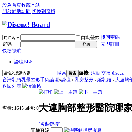
設為首頁
收藏本站
開啟輔助訪問
切換到窄版
找回密碼
自動登錄
密碼
立即註冊
登錄
快捷導航
論壇
BBS
搜索
熱搜:
活動
交友
discuz
搜索
台灣乳頭乳暈整形手術論壇
»
論壇
›
乳房整形
›
縮乳頭
›
大連胸部
返回列表
大連胸部整形醫院哪家
查看:
1645
|
回復:
0
[複製鏈接]
電梯直達